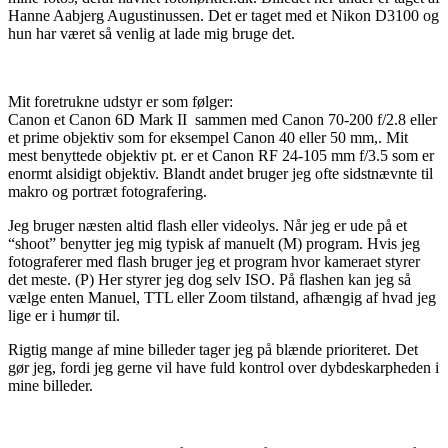
Hanne Aabjerg Augustinussen. Det er taget med et Nikon D3100 og
hun har været så venlig at lade mig bruge det.
Mit foretrukne udstyr er som følger:
Canon et Canon 6D Mark II sammen med Canon 70-200 f/2.8 eller
et prime objektiv som for eksempel Canon 40 eller 50 mm,. Mit
mest benyttede objektiv pt. er et Canon RF 24-105 mm f/3.5 som er
enormt alsidigt objektiv. Blandt andet bruger jeg ofte sidstnævnte til
makro og portræt fotografering.
Jeg bruger næsten altid flash eller videolys. Når jeg er ude på et
“shoot” benytter jeg mig typisk af manuelt (M) program. Hvis jeg
fotograferer med flash bruger jeg et program hvor kameraet styrer
det meste. (P) Her styrer jeg dog selv ISO. På flashen kan jeg så
vælge enten Manuel, TTL eller Zoom tilstand, afhængig af hvad jeg
lige er i humør til.
Rigtig mange af mine billeder tager jeg på blænde prioriteret. Det
gør jeg, fordi jeg gerne vil have fuld kontrol over dybdeskarpheden i
mine billeder.