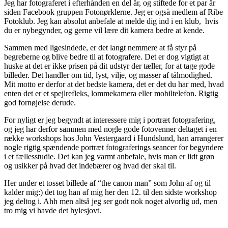
Jeg har fotograferet i efterhånden en del år, og stiftede for et par år
siden Facebook gruppen Fotonørklerne. Jeg er også medlem af Ribe
Fotoklub. Jeg kan absolut anbefale at melde dig ind i en klub, hvis
du er nybegynder, og gerne vil lære dit kamera bedre at kende.
Sammen med ligesindede, er det langt nemmere at få styr på
begreberne og blive bedre til at fotografere. Det er dog vigtigt at
huske at det er ikke prisen på dit udstyr der tæller, for at tage gode
billeder. Det handler om tid, lyst, vilje, og masser af tålmodighed.
Mit motto er derfor at det bedste kamera, det er det du har med, hvad
enten det er et spejlrefleks, lommekamera eller mobiltelefon. Rigtig
god fornøjelse derude.
For nyligt er jeg begyndt at interessere mig i portræt fotografering,
og jeg har derfor sammen med nogle gode fotovenner deltaget i en
række workshops hos John Vestergaard i Hundslund, han arrangerer
nogle rigtig spændende portræt fotograferings seancer for begyndere
i et fællesstudie. Det kan jeg varmt anbefale, hvis man er lidt grøn
og usikker på hvad det indebærer og hvad der skal til.
Her under et tosset billede af “the canon man” som John af og til
kalder mig:) det tog han af mig her den 12. til den sidste workshop
jeg deltog i. Ahh men altså jeg ser godt nok noget alvorlig ud, men
tro mig vi havde det hylesjovt.