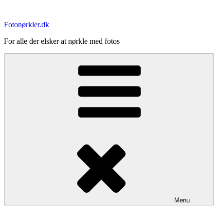
Videre
til
Fotonørkler.dk
indhold
For alle der elsker at nørkle med fotos
Menu