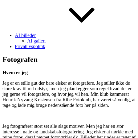
AI billeder
AI galleri
Privatlivspolitik
Fotografen
Hvem er jeg
Jeg er en stille gut der bare elsker at fotografere. Jeg stiller ikke de
store krav til mit udstyr, men jeg planlægger som regel hvad det er
jeg gerne vil fotografere, og hvor jeg vil hen. Min klub kammerat
Henrik Nyvang Kristensen fra Ribe Fotoklub, har været så venlig, at
tage og lade mig bruge nedenstående foto her på siden.
Jeg fotograferer stort set alle slags motiver. Men jeg har en stor
interesse i natte og landskabsfotografering. Jeg elsker at nørkle med
mine fotos, deraf navnet fotonørkler.dk. Billedet her under er taget af