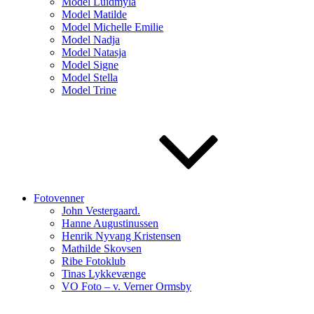
Model Luidmyla
Model Matilde
Model Michelle Emilie
Model Nadja
Model Natasja
Model Signe
Model Stella
Model Trine
Fotovenner
John Vestergaard.
Hanne Augustinussen
Henrik Nyvang Kristensen
Mathilde Skovsen
Ribe Fotoklub
Tinas Lykkevænge
VO Foto – v. Verner Ormsby