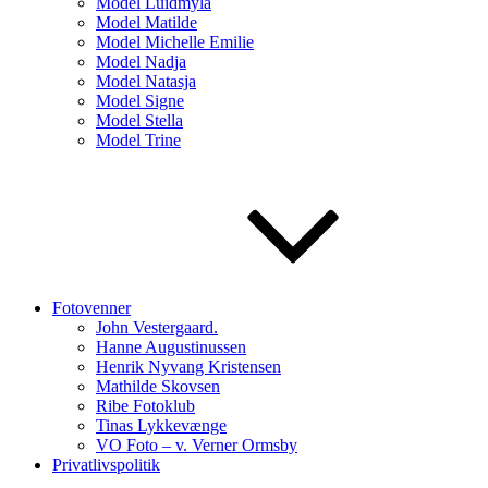
Model Luidmyla
Model Matilde
Model Michelle Emilie
Model Nadja
Model Natasja
Model Signe
Model Stella
Model Trine
Fotovenner
John Vestergaard.
Hanne Augustinussen
Henrik Nyvang Kristensen
Mathilde Skovsen
Ribe Fotoklub
Tinas Lykkevænge
VO Foto – v. Verner Ormsby
Privatlivspolitik