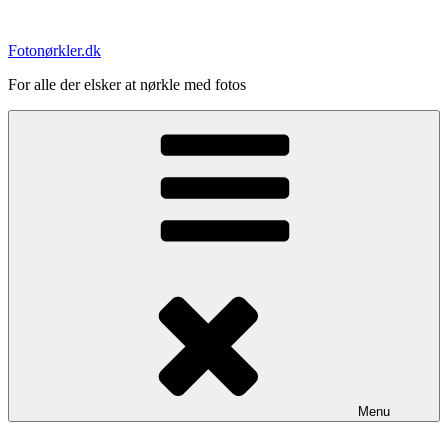
Videre
til
Fotonørkler.dk
indhold
For alle der elsker at nørkle med fotos
Menu