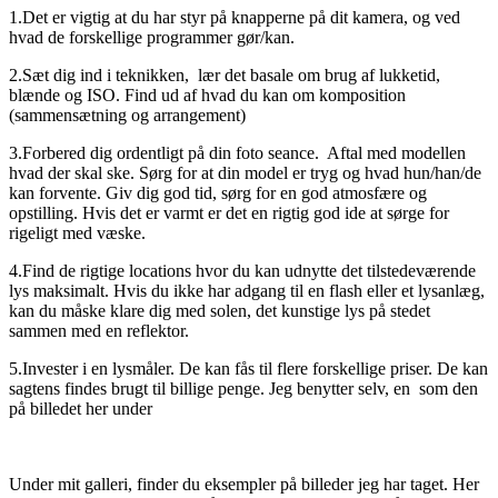
1.Det er vigtig at du har styr på knapperne på dit kamera, og ved
hvad de forskellige programmer gør/kan.
2.Sæt dig ind i teknikken, lær det basale om brug af lukketid,
blænde og ISO. Find ud af hvad du kan om komposition
(sammensætning og arrangement)
3.Forbered dig ordentligt på din foto seance. Aftal med modellen
hvad der skal ske. Sørg for at din model er tryg og hvad hun/han/de
kan forvente. Giv dig god tid, sørg for en god atmosfære og
opstilling. Hvis det er varmt er det en rigtig god ide at sørge for
rigeligt med væske.
4.Find de rigtige locations hvor du kan udnytte det tilstedeværende
lys maksimalt. Hvis du ikke har adgang til en flash eller et lysanlæg,
kan du måske klare dig med solen, det kunstige lys på stedet
sammen med en reflektor.
5.Invester i en lysmåler. De kan fås til flere forskellige priser. De kan
sagtens findes brugt til billige penge. Jeg benytter selv, en som den
på billedet her under
Under mit galleri, finder du eksempler på billeder jeg har taget. Her