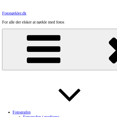
Videre
til
Fotonørkler.dk
indhold
For alle der elsker at nørkle med fotos
Fotografen
Fotografen i medierne