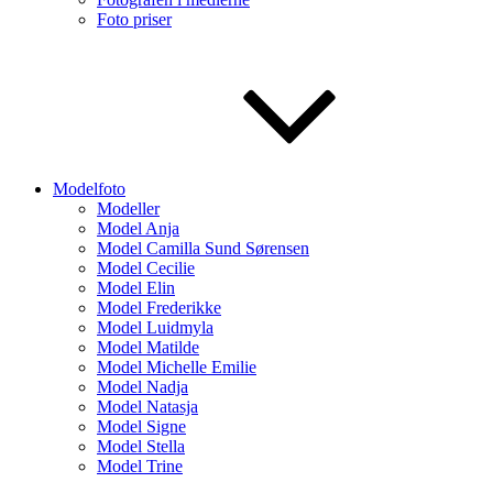
Foto priser
Modelfoto
Modeller
Model Anja
Model Camilla Sund Sørensen
Model Cecilie
Model Elin
Model Frederikke
Model Luidmyla
Model Matilde
Model Michelle Emilie
Model Nadja
Model Natasja
Model Signe
Model Stella
Model Trine