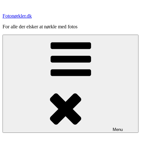
Videre
til
Fotonørkler.dk
indhold
For alle der elsker at nørkle med fotos
Menu