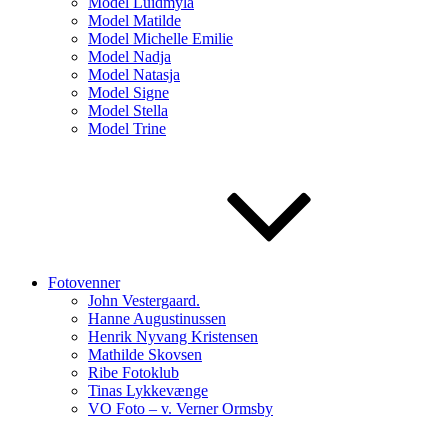
Model Luidmyla
Model Matilde
Model Michelle Emilie
Model Nadja
Model Natasja
Model Signe
Model Stella
Model Trine
Fotovenner
John Vestergaard.
Hanne Augustinussen
Henrik Nyvang Kristensen
Mathilde Skovsen
Ribe Fotoklub
Tinas Lykkevænge
VO Foto – v. Verner Ormsby