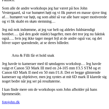
Som alle de andre workshops jeg har været på hos John
Vestergaard, så var humøret højt og vi fik prøvet en masse sjove ting
af… humøret var højt, og som altid så var alle bare super motiverede
og vi fik skabt en skøn stemning…
Jeg må nok indrømme, at jeg var helt og aldeles fuldstændigt
bombet…. (på den gode måde) bagefter, men det tror jeg nu faktisk
også…. hvis jeg ikke tager meget fejl at de andre også var, og det
bliver super spændende, at se deres billeder.
Arra & Filli får et hold snak
Jeg havde to kameraer med til søndagens workshop… Jeg havde
valgt et Canon 5D Mark III med en 24-105 mm f/3.5 STM og et
Canon 6D Mark II med en 50 mm f/1.8. Det er begge glimrende
kameraer og objektiver, men jeg syntes at mit 6D mark II klarede sig
noget bedre når jeg ser på resultaterne.
I kan finde mere om de workshops som John afholder på hans
hjemmeside.
fotojohn.dk