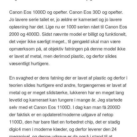
Canon Eos 1000D og opefter. Canon Eos 30D og opefter.
Jo lavere serie tallet er, jo ældre er kameraet og jo lavere
opløsning har det. Lige nu er 1000 serien nået til Canon Eos
2000 og 4000D. Sidst nævnte model er billigt og funktionelt,
det vejer ikke særligt meget., til gengæld skal man være
opmærksom på, at objektiv fatningen på denne model ikke
er lavet af metal, men derimod plastic, og derfor slides
væsentligt hurtigere.
En svaghed er dens fatning der er lavet af plastic og derfor i
teorien slides hurtigere end andre, forgængernes er lavet af
metal og er meget slidstærke, lukkeren har en meget lang
levetid og kameraet kan fungere i mange år. Jeg startede
selv med et Canon Eos 1100D. I dag kan man få 2000D
der faktisk er en opdateret/moderne udgave af netop
1100D, den har bare fået en forbedret chip, det er stadig
digic4 men i moderne klæder, og derfor leverer den 24
megapixel, og denne udgave er da også i stand til at