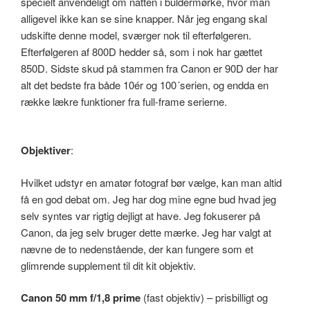
specielt anvendeligt om natten i buldermørke, hvor man
alligevel ikke kan se sine knapper. Når jeg engang skal
udskifte denne model, sværger nok til efterfølgeren.
Efterfølgeren af 800D hedder så, som i nok har gættet
850D. Sidste skud på stammen fra Canon er 90D der har
alt det bedste fra både 10ér og 100´serien, og endda en
række lækre funktioner fra full-frame serierne.
Objektiver
:
Hvilket udstyr en amatør fotograf bør vælge, kan man altid
få en god debat om. Jeg har dog mine egne bud hvad jeg
selv syntes var rigtig dejligt at have. Jeg fokuserer på
Canon, da jeg selv bruger dette mærke. Jeg har valgt at
nævne de to nedenstående, der kan fungere som et
glimrende supplement til dit kit objektiv.
Canon 50 mm f/1,8 prime
(fast objektiv) – prisbilligt og