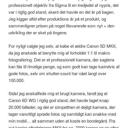
professionelt objektiv fra Sigma til en tredjedel af nypris, det
var i rigtig god stand, skønt det havde en del år på bagen.
Jeg kigger altid efter produktions år på et produkt, og
sammenligner prisen på noget tilsvarende som nyt + den
udvikling der er sket på tingene.
For nyligt valgte jeg selv, at købe et ældre Canon 5D MKII,
da jeg ønskede at benytte mig af forholdet 1:1 til makro
fotografering. Det er et professionelt kamera, der sagtens
kan fås til rimelige penge, og som godt kan tage tusindvis af
gode fotos, selv om shutter-count har nået langt over
100.000.
Sidst jeg anskaffede mig et brugt kamera, fandt jeg et
Canon 6D WG i rigtig god stand, det havde taget knap
20.000 billeder, og det er simpelthen et dejligt kamera, der
tager vanvittigt sprøde fotos og samtidigt kan snakke med
min mobil… alt sammen uden at koste en bondegård. Fra
nyt koster efterfølgeren MKII fra ca. 7000 kroner og op efter