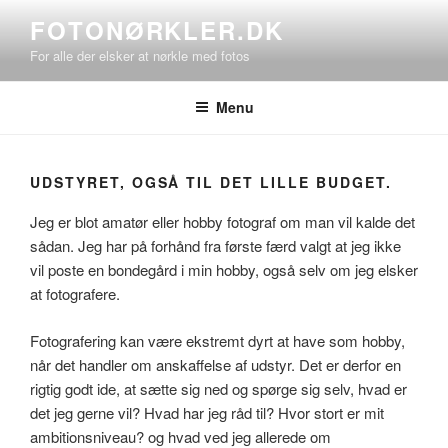
Videre
FOTONØRKLER.DK
til
For alle der elsker at nørkle med fotos
indhold
Menu
UDSTYRET, OGSÅ TIL DET LILLE BUDGET.
Jeg er blot amatør eller hobby fotograf om man vil kalde det
sådan. Jeg har på forhånd fra første færd valgt at jeg ikke
vil poste en bondegård i min hobby, også selv om jeg elsker
at fotografere.
Fotografering kan være ekstremt dyrt at have som hobby,
når det handler om anskaffelse af udstyr. Det er derfor en
rigtig godt ide, at sætte sig ned og spørge sig selv, hvad er
det jeg gerne vil? Hvad har jeg råd til? Hvor stort er mit
ambitionsniveau? og hvad ved jeg allerede om