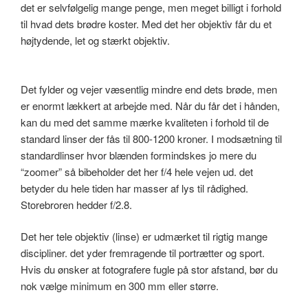
det er selvfølgelig mange penge, men meget billigt i forhold
til hvad dets brødre koster. Med det her objektiv får du et
højtydende, let og stærkt objektiv.
Det fylder og vejer væsentlig mindre end dets brøde, men
er enormt lækkert at arbejde med. Når du får det i hånden,
kan du med det samme mærke kvaliteten i forhold til de
standard linser der fås til 800-1200 kroner. I modsætning til
standardlinser hvor blænden formindskes jo mere du
“zoomer” så bibeholder det her f/4 hele vejen ud. det
betyder du hele tiden har masser af lys til rådighed.
Storebroren hedder f/2.8.
Det her tele objektiv (linse) er udmærket til rigtig mange
discipliner. det yder fremragende til portrætter og sport.
Hvis du ønsker at fotografere fugle på stor afstand, bør du
nok vælge minimum en 300 mm eller større.