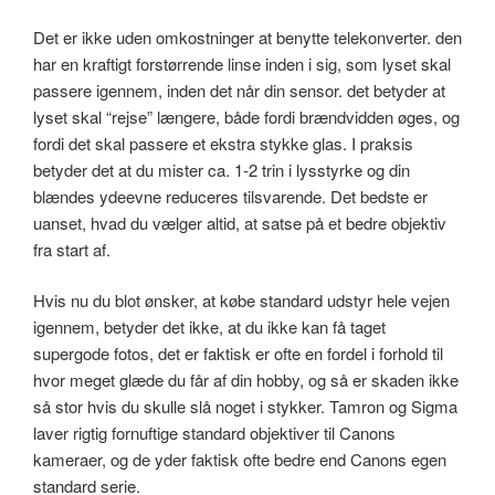
Det er ikke uden omkostninger at benytte telekonverter. den
har en kraftigt forstørrende linse inden i sig, som lyset skal
passere igennem, inden det når din sensor. det betyder at
lyset skal “rejse” længere, både fordi brændvidden øges, og
fordi det skal passere et ekstra stykke glas. I praksis
betyder det at du mister ca. 1-2 trin i lysstyrke og din
blændes ydeevne reduceres tilsvarende. Det bedste er
uanset, hvad du vælger altid, at satse på et bedre objektiv
fra start af.
Hvis nu du blot ønsker, at købe standard udstyr hele vejen
igennem, betyder det ikke, at du ikke kan få taget
supergode fotos, det er faktisk er ofte en fordel i forhold til
hvor meget glæde du får af din hobby, og så er skaden ikke
så stor hvis du skulle slå noget i stykker. Tamron og Sigma
laver rigtig fornuftige standard objektiver til Canons
kameraer, og de yder faktisk ofte bedre end Canons egen
standard serie.