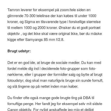
Tamron leverer for eksempel på zoom/tele siden en
glimrende 70-300 telelinse der kan købes til under 1000
kroner, og Sigma en tilsvarende type i forskellige størrelse
til mellem 1000 og 2000 kroner. Ønsker du et godt portræt
objektiv , og det ikke skal være original ikke, bør du måske
kigge efter Samyangs 85 mm f/2.8.
Brugt udstyr:
Det er en god ide, at bruge de sociale medier. Du kan med
fordel melde dig ind i deciderede foto-grupper som foto-
nørklerne, eller i grupper der formidler salg og bytte af brugt
fotoudstyr, dog skal man naturligvis bruge sin sunde fornuft,
og slå tingene op på nettet inden man køber.
Du finder ofte også mange gode brugte ting på DBA til
fornuftige penge. Her fandt jeg for eksempel selv mit sidste
Canon objektiv. For nyligt anskaffede jeg mig et dejligt