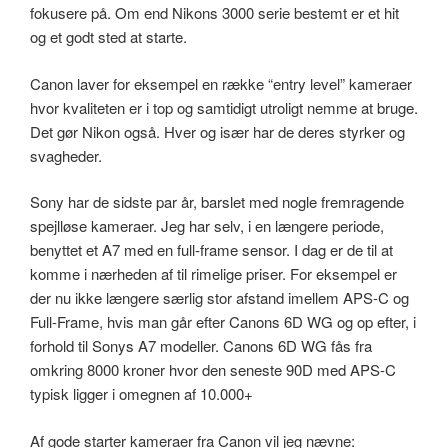
fokusere på. Om end Nikons 3000 serie bestemt er et hit
og et godt sted at starte.
Canon laver for eksempel en række “entry level” kameraer
hvor kvaliteten er i top og samtidigt utroligt nemme at bruge.
Det gør Nikon også. Hver og især har de deres styrker og
svagheder.
Sony har de sidste par år, barslet med nogle fremragende
spejlløse kameraer. Jeg har selv, i en længere periode,
benyttet et A7 med en full-frame sensor. I dag er de til at
komme i nærheden af til rimelige priser. For eksempel er
der nu ikke længere særlig stor afstand imellem APS-C og
Full-Frame, hvis man går efter Canons 6D WG og op efter, i
forhold til Sonys A7 modeller. Canons 6D WG fås fra
omkring 8000 kroner hvor den seneste 90D med APS-C
typisk ligger i omegnen af 10.000+
Af gode starter kameraer fra Canon vil jeg nævne: