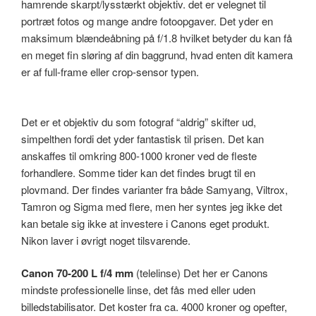
hamrende skarpt/lysstærkt objektiv. det er velegnet til
portræt fotos og mange andre fotoopgaver. Det yder en
maksimum blændeåbning på f/1.8 hvilket betyder du kan få
en meget fin sløring af din baggrund, hvad enten dit kamera
er af full-frame eller crop-sensor typen.
Det er et objektiv du som fotograf “aldrig” skifter ud,
simpelthen fordi det yder fantastisk til prisen. Det kan
anskaffes til omkring 800-1000 kroner ved de fleste
forhandlere. Somme tider kan det findes brugt til en
plovmand. Der findes varianter fra både Samyang, Viltrox,
Tamron og Sigma med flere, men her syntes jeg ikke det
kan betale sig ikke at investere i Canons eget produkt.
Nikon laver i øvrigt noget tilsvarende.
Canon 70-200 L f/4 mm
(telelinse) Det her er Canons
mindste professionelle linse, det fås med eller uden
billedstabilisator. Det koster fra ca. 4000 kroner og opefter,