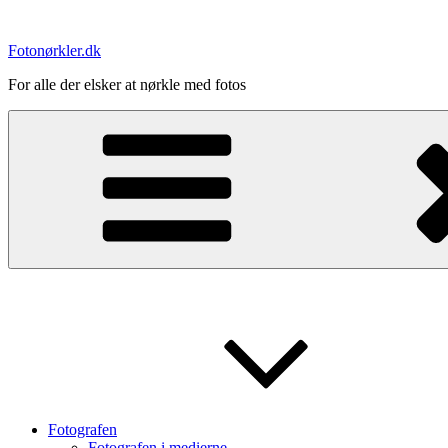
Videre
til
Fotonørkler.dk
indhold
For alle der elsker at nørkle med fotos
Fotografen
Fotografen i medierne