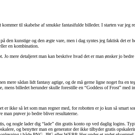
kommer til skabelse af smukke fantasifulde billeder. I starten var jeg ret 
å den kunstige og den ægte vare, men i dag syntes jeg faktisk det er hel
eller en kombination.
pt. Jo mere detaljeret man kan beskrive hvad det er man ønsker jo bedre
 men mere sådan lidt fantasy agtige, og de må gerne ligne noget fra en te
, mens billedet herunder skulle forestille en “Goddess of Frost” med in
r, det er ikke så let som man regner med, for robotten er jo kun så smart
e man prøver jo bedre bliver resultaterne.
ratis, og nogle lader dig “lade” din gratis konto op ved daglig logins. 
alere, og benytter man en generator der ikke tilbyder gratis opskalering 
 opløsning i både PNG, JPG eller WEBP. Her under et andet eksempel på