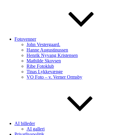
Fotovenner
John Vestergaard.
Hanne Augustinussen
Henrik Nyvang Kristensen
Mathilde Skovsen
Ribe Fotoklub
Tinas Lykkevænge
VO Foto – v. Verner Ormsby
AI billeder
AI galleri
Privatlivspolitik