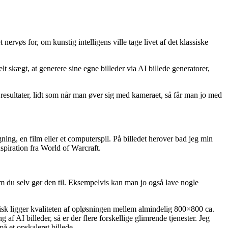
nervøs for, om kunstig intelligens ville tage livet af det klassiske
t skægt, at generere sine egne billeder via AI billede generatorer,
 resultater, lidt som når man øver sig med kameraet, så får man jo med
gning, en film eller et computerspil. På billedet herover bad jeg min
spiration fra World of Warcraft.
 som du selv gør den til. Eksempelvis kan man jo også lave nogle
Typisk ligger kvaliteten af opløsningen mellem almindelig 800×800 ca.
af AI billeder, så er der flere forskellige glimrende tjenester. Jeg
 et opskaleret billede.