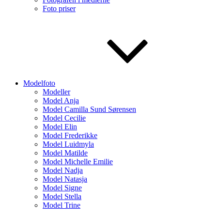
Foto priser
Modelfoto
Modeller
Model Anja
Model Camilla Sund Sørensen
Model Cecilie
Model Elin
Model Frederikke
Model Luidmyla
Model Matilde
Model Michelle Emilie
Model Nadja
Model Natasja
Model Signe
Model Stella
Model Trine