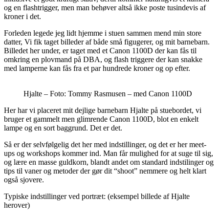
og en flashtrigger, men man behøver altså ikke poste tusindevis af
kroner i det.
Forleden legede jeg lidt hjemme i stuen sammen mend min store
datter, Vi fik taget billeder af både små figugerer, og mit barnebarn.
Billedet her under, er taget med et Canon 1100D der kan fås til
omkring en plovmand på DBA, og flash triggere der kan snakke
med lamperne kan fås fra et par hundrede kroner og op efter.
Hjalte – Foto: Tommy Rasmusen – med Canon 1100D
Her har vi placeret mit dejlige barnebarn Hjalte på stuebordet, vi
bruger et gammelt men glimrende Canon 1100D, blot en enkelt
lampe og en sort baggrund. Det er det.
Så er der selvfølgelig det her med indstillinger, og det er her meet-
ups og workshops kommer ind. Man får mulighed for at suge til sig,
og lære en masse guldkorn, blandt andet om standard indstilinger og
tips til vaner og metoder der gør dit “shoot” nemmere og helt klart
også sjovere.
Typiske indstillinger ved portræt: (eksempel billede af Hjalte
herover)