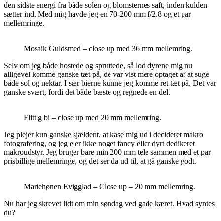
den sidste energi fra både solen og blomsternes saft, inden kulden
sætter ind. Med mig havde jeg en 70-200 mm f/2.8 og et par
mellemringe.
Mosaik Guldsmed – close up med 36 mm mellemring.
Selv om jeg både hostede og spruttede, så lod dyrene mig nu
alligevel komme ganske tæt på, de var vist mere optaget af at suge
både sol og nektar. I sær bierne kunne jeg komme ret tæt på. Det var
ganske svært, fordi det både bæste og regnede en del.
Flittig bi – close up med 20 mm mellemring.
Jeg plejer kun ganske sjældent, at kase mig ud i decideret makro
fotografering, og jeg ejer ikke noget fancy eller dyrt dedikeret
makroudstyr. Jeg bruger bare min 200 mm tele sammen med et par
prisbillige mellemringe, og det ser da ud til, at gå ganske godt.
Mariehønen Evigglad – Close up – 20 mm mellemring.
Nu har jeg skrevet lidt om min søndag ved gade kæret. Hvad syntes
du?