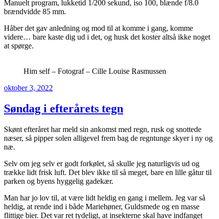
Manuelt program, lukketid 1/200 sekund, iso 100, blænde f/8.0
brændvidde 85 mm.
Håber det gav anledning og mod til at komme i gang, komme
videre… bare kaste dig ud i det, og husk det koster altså ikke noget
at spørge.
Him self – Fotograf – Cille Louise Rasmussen
Udgivet
oktober 3, 2022
den
Søndag i efterårets tegn
Skønt efteråret har meld sin ankomst med regn, rusk og snottede
næser, så pipper solen alligevel frem bag de regntunge skyer i ny og
næ.
Selv om jeg selv er godt forkølet, så skulle jeg naturligvis ud og
trække lidt frisk luft. Det blev ikke til så meget, bare en lille gåtur til
parken og byens hyggelig gadekær.
Man har jo lov til, at være lidt heldig en gang i mellem. Jeg var så
heldig, at rende ind i både Mariehøner, Guldsmede og en masse
flittige bier. Det var ret tydeligt, at insekterne skal have indfanget