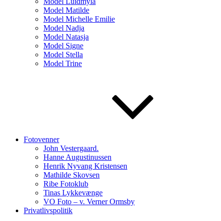
Model Luidmyla
Model Matilde
Model Michelle Emilie
Model Nadja
Model Natasja
Model Signe
Model Stella
Model Trine
Fotovenner
John Vestergaard.
Hanne Augustinussen
Henrik Nyvang Kristensen
Mathilde Skovsen
Ribe Fotoklub
Tinas Lykkevænge
VO Foto – v. Verner Ormsby
Privatlivspolitik