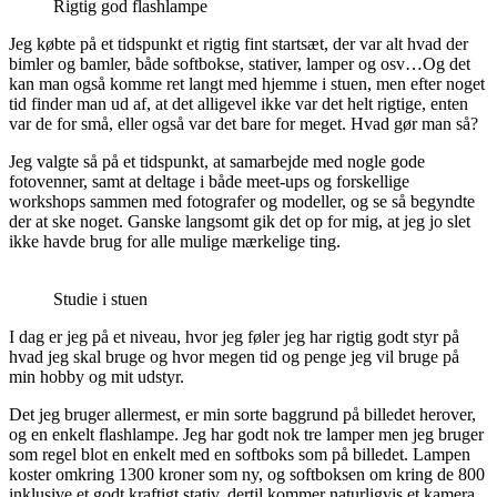
Rigtig god flashlampe
Jeg købte på et tidspunkt et rigtig fint startsæt, der var alt hvad der
bimler og bamler, både softbokse, stativer, lamper og osv…Og det
kan man også komme ret langt med hjemme i stuen, men efter noget
tid finder man ud af, at det alligevel ikke var det helt rigtige, enten
var de for små, eller også var det bare for meget. Hvad gør man så?
Jeg valgte så på et tidspunkt, at samarbejde med nogle gode
fotovenner, samt at deltage i både meet-ups og forskellige
workshops sammen med fotografer og modeller, og se så begyndte
der at ske noget. Ganske langsomt gik det op for mig, at jeg jo slet
ikke havde brug for alle mulige mærkelige ting.
Studie i stuen
I dag er jeg på et niveau, hvor jeg føler jeg har rigtig godt styr på
hvad jeg skal bruge og hvor megen tid og penge jeg vil bruge på
min hobby og mit udstyr.
Det jeg bruger allermest, er min sorte baggrund på billedet herover,
og en enkelt flashlampe. Jeg har godt nok tre lamper men jeg bruger
som regel blot en enkelt med en softboks som på billedet. Lampen
koster omkring 1300 kroner som ny, og softboksen om kring de 800
inklusive et godt kraftigt stativ, dertil kommer naturligvis et kamera