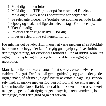
Meld dig ind i en fotoklub.
Meld dig ind i TFP grupper på for eksempel Facebook.
Meld dig til workshops i portrætfoto for begyndere.
Se relevante videoer på Youtube, og abonner på gode kanaler.
Opsøg og snak med lige sindede, deltag i Foto-meetups.
Vær tålmodig.
Invester i det rigtige udstyr… for dig.
Invester i det rigtige software… for dig.
For mig har det betydet rigtig meget, at være medlem af en fotoklub,
hvor man som begynder kan få rigtig god hjælp og blive skubbet i
den rigtige retning, for eksempel i forhold til køb af udstyr. Man kan
rigtig hurtigt købe sig fattig, og her er klubben en rigtig god
medspiller.
Man skal heller ikke være bange for at spørge, eksempelvis en
etableret fotograf. De fleste vil gerne guide dig, og gør de det på den
rigtige måde, så får man jo også lyst til at vende tilbage. Jeg startede
selv med, at snakke med en god ven og fotograf, og endte med at
købe mine aller første flashlamper af ham. Siden har jeg opgraderet
mange gange, og haft rigtig meget udstyr igennem hænderne, både
det rigtige, men i den grad også det forkerte.