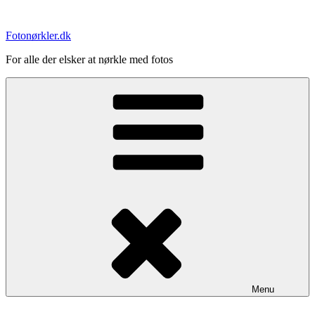
Videre
til
Fotonørkler.dk
indhold
For alle der elsker at nørkle med fotos
Menu