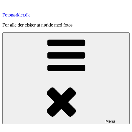
Videre
til
Fotonørkler.dk
indhold
For alle der elsker at nørkle med fotos
Menu