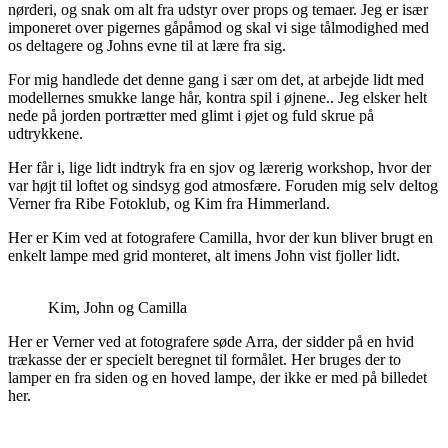
nørderi, og snak om alt fra udstyr over props og temaer. Jeg er især
imponeret over pigernes gåpåmod og skal vi sige tålmodighed med
os deltagere og Johns evne til at lære fra sig.
For mig handlede det denne gang i sær om det, at arbejde lidt med
modellernes smukke lange hår, kontra spil i øjnene.. Jeg elsker helt
nede på jorden portrætter med glimt i øjet og fuld skrue på
udtrykkene.
Her får i, lige lidt indtryk fra en sjov og lærerig workshop, hvor der
var højt til loftet og sindsyg god atmosfære. Foruden mig selv deltog
Verner fra Ribe Fotoklub, og Kim fra Himmerland.
Her er Kim ved at fotografere Camilla, hvor der kun bliver brugt en
enkelt lampe med grid monteret, alt imens John vist fjoller lidt.
Kim, John og Camilla
Her er Verner ved at fotografere søde Arra, der sidder på en hvid
trækasse der er specielt beregnet til formålet. Her bruges der to
lamper en fra siden og en hoved lampe, der ikke er med på billedet
her.