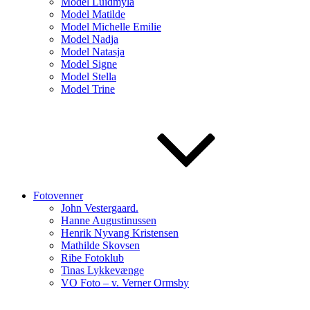
Model Luidmyla
Model Matilde
Model Michelle Emilie
Model Nadja
Model Natasja
Model Signe
Model Stella
Model Trine
Fotovenner
John Vestergaard.
Hanne Augustinussen
Henrik Nyvang Kristensen
Mathilde Skovsen
Ribe Fotoklub
Tinas Lykkevænge
VO Foto – v. Verner Ormsby