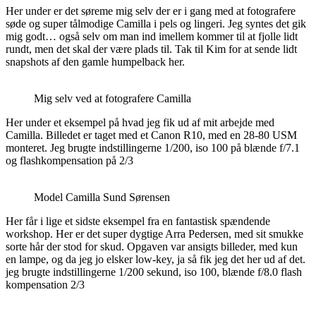
Her under er det søreme mig selv der er i gang med at fotografere
søde og super tålmodige Camilla i pels og lingeri. Jeg syntes det gik
mig godt… også selv om man ind imellem kommer til at fjolle lidt
rundt, men det skal der være plads til. Tak til Kim for at sende lidt
snapshots af den gamle humpelback her.
Mig selv ved at fotografere Camilla
Her under et eksempel på hvad jeg fik ud af mit arbejde med
Camilla. Billedet er taget med et Canon R10, med en 28-80 USM
monteret. Jeg brugte indstillingerne 1/200, iso 100 på blænde f/7.1
og flashkompensation på 2/3
Model Camilla Sund Sørensen
Her får i lige et sidste eksempel fra en fantastisk spændende
workshop. Her er det super dygtige Arra Pedersen, med sit smukke
sorte hår der stod for skud. Opgaven var ansigts billeder, med kun
en lampe, og da jeg jo elsker low-key, ja så fik jeg det her ud af det.
jeg brugte indstillingerne 1/200 sekund, iso 100, blænde f/8.0 flash
kompensation 2/3