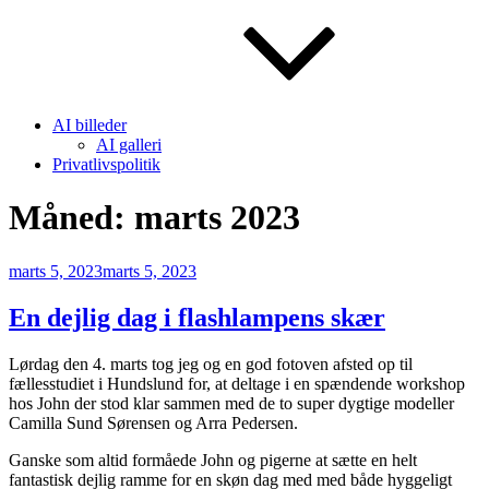
AI billeder
AI galleri
Privatlivspolitik
Måned:
marts 2023
Udgivet
marts 5, 2023
marts 5, 2023
den
En dejlig dag i flashlampens skær
Lørdag den 4. marts tog jeg og en god fotoven afsted op til
fællesstudiet i Hundslund for, at deltage i en spændende workshop
hos John der stod klar sammen med de to super dygtige modeller
Camilla Sund Sørensen og Arra Pedersen.
Ganske som altid formåede John og pigerne at sætte en helt
fantastisk dejlig ramme for en skøn dag med med både hyggeligt