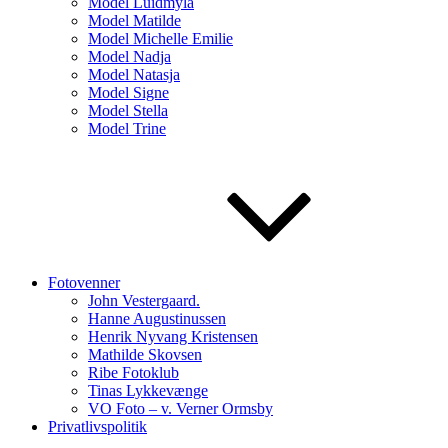
Model Luidmyla
Model Matilde
Model Michelle Emilie
Model Nadja
Model Natasja
Model Signe
Model Stella
Model Trine
Fotovenner
John Vestergaard.
Hanne Augustinussen
Henrik Nyvang Kristensen
Mathilde Skovsen
Ribe Fotoklub
Tinas Lykkevænge
VO Foto – v. Verner Ormsby
Privatlivspolitik