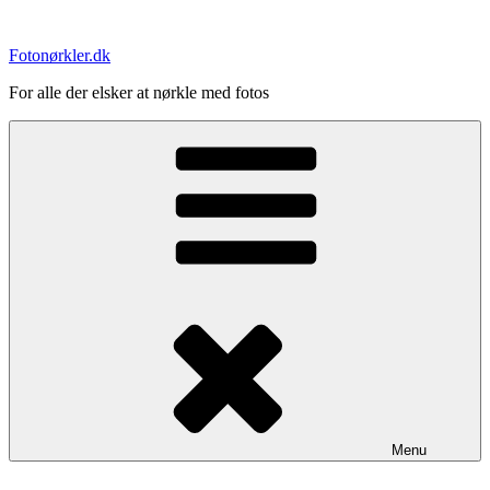
Videre
til
Fotonørkler.dk
indhold
For alle der elsker at nørkle med fotos
Menu