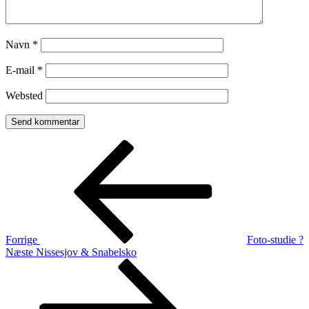
Navn
*
E-mail
*
Websted
Indlægsnavigation
Forrige
indlæg
Forrige
Foto-studie ?
Næste
Næste
Nissesjov & Snabelsko
indlæg