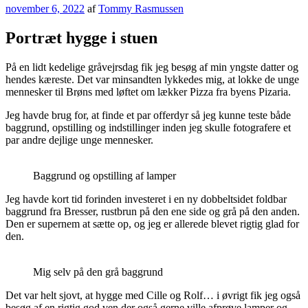
Udgivet
november 6, 2022
af
Tommy Rasmussen
den
Portræt hygge i stuen
På en lidt kedelige gråvejrsdag fik jeg besøg af min yngste datter og
hendes kæreste. Det var minsandten lykkedes mig, at lokke de unge
mennesker til Brøns med løftet om lækker Pizza fra byens Pizaria.
Jeg havde brug for, at finde et par offerdyr så jeg kunne teste både
baggrund, opstilling og indstillinger inden jeg skulle fotografere et
par andre dejlige unge mennesker.
Baggrund og opstilling af lamper
Jeg havde kort tid forinden investeret i en ny dobbeltsidet foldbar
baggrund fra Bresser, rustbrun på den ene side og grå på den anden.
Den er supernem at sætte op, og jeg er allerede blevet rigtig glad for
den.
Mig selv på den grå baggrund
Det var helt sjovt, at hygge med Cille og Rolf… i øvrigt fik jeg også
besøg af en rigtig god ven der også gerne ville afprøve lamper og