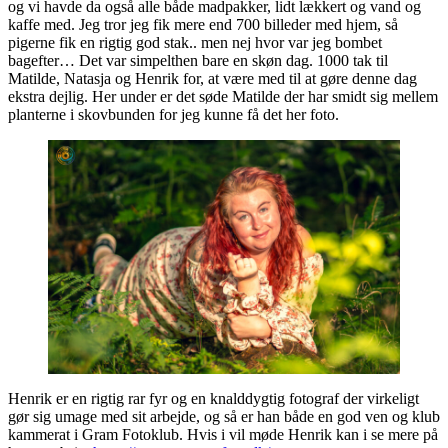
og vi havde da også alle både madpakker, lidt lækkert og vand og
kaffe med. Jeg tror jeg fik mere end 700 billeder med hjem, så
pigerne fik en rigtig god stak.. men nej hvor var jeg bombet
bagefter… Det var simpelthen bare en skøn dag. 1000 tak til
Matilde, Natasja og Henrik for, at være med til at gøre denne dag
ekstra dejlig. Her under er det søde Matilde der har smidt sig mellem
planterne i skovbunden for jeg kunne få det her foto.
Henrik er en rigtig rar fyr og en knalddygtig fotograf der virkeligt
gør sig umage med sit arbejde, og så er han både en god ven og klub
kammerat i Gram Fotoklub. Hvis i vil møde Henrik kan i se mere på