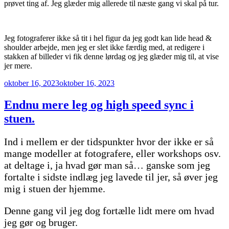
prøvet ting af. Jeg glæder mig allerede til næste gang vi skal på tur.
Jeg fotograferer ikke så tit i hel figur da jeg godt kan lide head &
shoulder arbejde, men jeg er slet ikke færdig med, at redigere i
stakken af billeder vi fik denne lørdag og jeg glæder mig til, at vise
jer mere.
Udgivet
oktober 16, 2023
oktober 16, 2023
den
Endnu mere leg og high speed sync i
stuen.
Ind i mellem er der tidspunkter hvor der ikke er så
mange modeller at fotografere, eller workshops osv.
at deltage i, ja hvad gør man så… ganske som jeg
fortalte i sidste indlæg jeg lavede til jer, så øver jeg
mig i stuen der hjemme.
Denne gang vil jeg dog fortælle lidt mere om hvad
jeg gør og bruger.