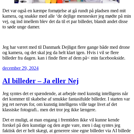
Det var også en kæmpe fornøjelse at gå rundt på pladsen med mit
kamera, og snakke med alle ‘de dejlige mennesker jeg mødte på min
vej, og ind imellem blev det da til et par billeder, blandt andet disse
to søde unge damer.
Jeg har været med til Danmark Dejligst flere gange både med drone
og kamera, og det skal jeg da helt klart igen. Hvis i vil se flere
billeder fra dagen. kan i finde flere af dem på< min facebookside.
Udgivet
december 29, 2024
den
AI billeder – Ja eller Nej
Jeg syntes det er spændende, at arbejde med kunstig intelligens når
det kommer til skabelse af smukke fantasifulde billeder. I starten var
jeg ret nervøs for, om kunstig intelligens ville tage livet af det
klassiske fotografi.. men det tror jeg ikke længere.
Det er muligt, at man engang i fremtiden ikke vil kunne kende
forskel på den kunstige og den ægte vare, men i dag syntes jeg
faktisk det er helt skægt, at generere sine egne billeder via AI billede