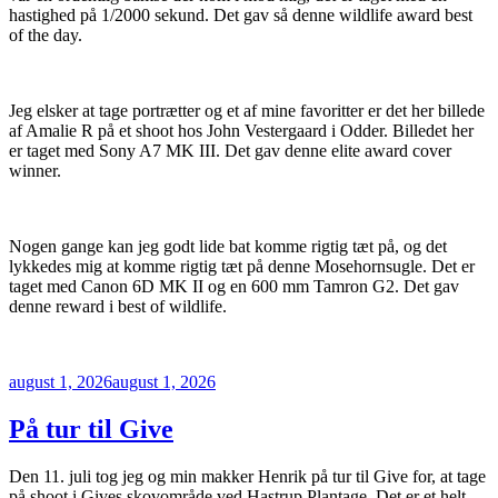
hastighed på 1/2000 sekund. Det gav så denne wildlife award best
of the day.
Jeg elsker at tage portrætter og et af mine favoritter er det her billede
af Amalie R på et shoot hos John Vestergaard i Odder. Billedet her
er taget med Sony A7 MK III. Det gav denne elite award cover
winner.
Nogen gange kan jeg godt lide bat komme rigtig tæt på, og det
lykkedes mig at komme rigtig tæt på denne Mosehornsugle. Det er
taget med Canon 6D MK II og en 600 mm Tamron G2. Det gav
denne reward i best of wildlife.
Udgivet
august 1, 2026
august 1, 2026
den
På tur til Give
Den 11. juli tog jeg og min makker Henrik på tur til Give for, at tage
på shoot i Gives skovområde ved Hastrup Plantage. Det er et helt