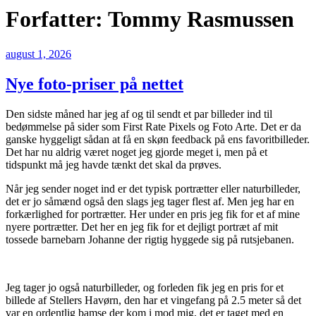
Forfatter:
Tommy Rasmussen
Udgivet
august 1, 2026
den
Nye foto-priser på nettet
Den sidste måned har jeg af og til sendt et par billeder ind til
bedømmelse på sider som First Rate Pixels og Foto Arte. Det er da
ganske hyggeligt sådan at få en skøn feedback på ens favoritbilleder.
Det har nu aldrig været noget jeg gjorde meget i, men på et
tidspunkt må jeg havde tænkt det skal da prøves.
Når jeg sender noget ind er det typisk portrætter eller naturbilleder,
det er jo såmænd også den slags jeg tager flest af. Men jeg har en
forkærlighed for portrætter. Her under en pris jeg fik for et af mine
nyere portrætter. Det her en jeg fik for et dejligt portræt af mit
tossede barnebarn Johanne der rigtig hyggede sig på rutsjebanen.
Jeg tager jo også naturbilleder, og forleden fik jeg en pris for et
billede af Stellers Havørn, den har et vingefang på 2.5 meter så det
var en ordentlig bamse der kom i mod mig, det er taget med en