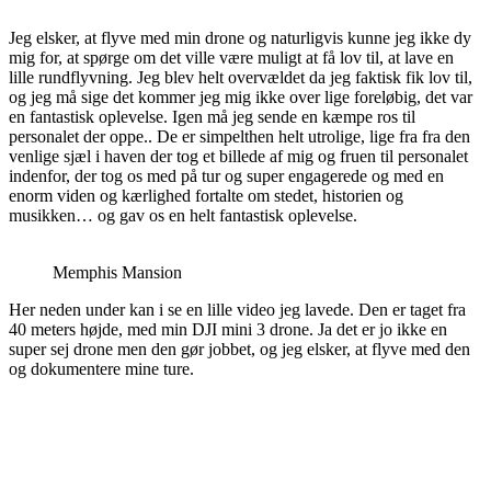
Jeg elsker, at flyve med min drone og naturligvis kunne jeg ikke dy
mig for, at spørge om det ville være muligt at få lov til, at lave en
lille rundflyvning. Jeg blev helt overvældet da jeg faktisk fik lov til,
og jeg må sige det kommer jeg mig ikke over lige foreløbig, det var
en fantastisk oplevelse. Igen må jeg sende en kæmpe ros til
personalet der oppe.. De er simpelthen helt utrolige, lige fra fra den
venlige sjæl i haven der tog et billede af mig og fruen til personalet
indenfor, der tog os med på tur og super engagerede og med en
enorm viden og kærlighed fortalte om stedet, historien og
musikken… og gav os en helt fantastisk oplevelse.
Memphis Mansion
Her neden under kan i se en lille video jeg lavede. Den er taget fra
40 meters højde, med min DJI mini 3 drone. Ja det er jo ikke en
super sej drone men den gør jobbet, og jeg elsker, at flyve med den
og dokumentere mine ture.