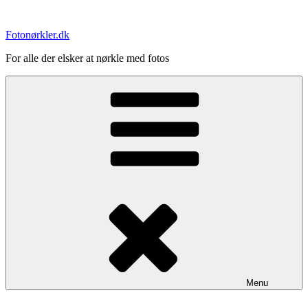
Videre
til
Fotonørkler.dk
indhold
For alle der elsker at nørkle med fotos
Menu