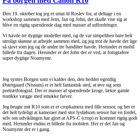
På borgen med Canon R10
Den 19. oktober tog jeg et smut til Roslev for, at deltage i en
workshop sammen med Jens, Jan og John, det skulle vise sig at
blive en rigtig spændende dag med masser af udfordringer.
Vi havde tre dygtige modeller med, og de var simpelthen bare helt
utroligt skønne at arbejde sammen med, og jeg tror de havde det lige
så sjovt som jeg og de andre tre banditter havde. Herunder et mobil
billede fra dagen. Herunder er det John der er ved, at fotografere
super dygtige Noamynte.
Jeg syntes Borgen som vi kalder den, den hedder egentlig
Østergaard (Nissum) er et helt fantastisk sted, at øve sig som
portrætfotograf. Der er masser af spændende kroge, lækre gamle
rustikke vægge med smukke farver.
Jeg brugte mit R10 som er et cropkamera med lille sensor, og her er
det helt tydeligt at kameraer med stor lysfølsom sensor har en fordel,
selv om udviklingen har gjort at APS-C (crop) er kommet rigtig godt
med. Herunder endnu et billede fra mobilen. Her er det Jan og
Noamynte der er i gang.