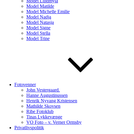
Model Luidmyla
Model Matilde
Model Michelle Emilie
Model Nadja
Model Natasja
Model Signe
Model Stella
Model Trine
Fotovenner
John Vestergaard.
Hanne Augustinussen
Henrik Nyvang Kristensen
Mathilde Skovsen
Ribe Fotoklub
Tinas Lykkevænge
VO Foto – v. Verner Ormsby
Privatlivspolitik