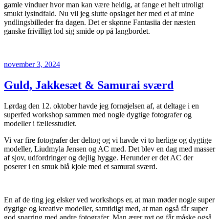
gamle vinduer hvor man kan være heldig, at fange et helt utroligt
smukt lysindfald. Nu vil jeg slutte opslaget her med et af mine
yndlingsbilleder fra dagen. Det er skønne Fantasiia der næsten
ganske frivilligt lod sig smide op på langbordet.
Udgivet
november 3, 2024
den
Guld, Jakkesæt & Samurai sværd
Lørdag den 12. oktober havde jeg fornøjelsen af, at deltage i en
superfed workshop sammen med nogle dygtige fotografer og
modeller i fællesstudiet.
Vi var fire fotografer der deltog og vi havde vi to herlige og dygtige
modeller, Liudmyla Jensen og AC med. Det blev en dag med masser
af sjov, udfordringer og dejlig hygge. Herunder er det AC der
poserer i en smuk blå kjole med et samurai sværd.
En af de ting jeg elsker ved workshops er, at man møder nogle super
dygtige og kreative modeller, samtidigt med, at man også får super
god sparring med andre fotografer. Man ærer nyt og får måske også