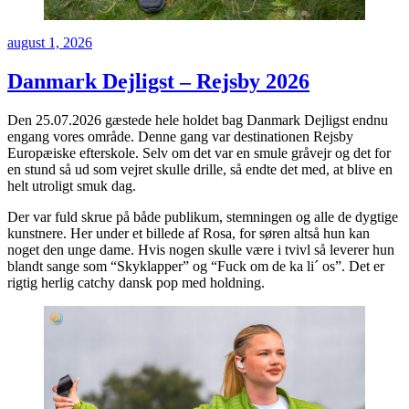
Udgivet
august 1, 2026
den
Danmark Dejligst – Rejsby 2026
Den 25.07.2026 gæstede hele holdet bag Danmark Dejligst endnu
engang vores område. Denne gang var destinationen Rejsby
Europæiske efterskole. Selv om det var en smule gråvejr og det for
en stund så ud som vejret skulle drille, så endte det med, at blive en
helt utroligt smuk dag.
Der var fuld skrue på både publikum, stemningen og alle de dygtige
kunstnere. Her under et billede af Rosa, for søren altså hun kan
noget den unge dame. Hvis nogen skulle være i tvivl så leverer hun
blandt sange som “Skyklapper” og “Fuck om de ka li´ os”. Det er
rigtig herlig catchy dansk pop med holdning.