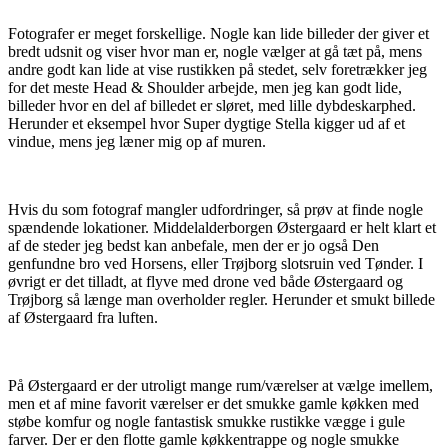
Fotografer er meget forskellige. Nogle kan lide billeder der giver et
bredt udsnit og viser hvor man er, nogle vælger at gå tæt på, mens
andre godt kan lide at vise rustikken på stedet, selv foretrækker jeg
for det meste Head & Shoulder arbejde, men jeg kan godt lide,
billeder hvor en del af billedet er sløret, med lille dybdeskarphed.
Herunder et eksempel hvor Super dygtige Stella kigger ud af et
vindue, mens jeg læner mig op af muren.
Hvis du som fotograf mangler udfordringer, så prøv at finde nogle
spændende lokationer. Middelalderborgen Østergaard er helt klart et
af de steder jeg bedst kan anbefale, men der er jo også Den
genfundne bro ved Horsens, eller Trøjborg slotsruin ved Tønder. I
øvrigt er det tilladt, at flyve med drone ved både Østergaard og
Trøjborg så længe man overholder regler. Herunder et smukt billede
af Østergaard fra luften.
På Østergaard er der utroligt mange rum/værelser at vælge imellem,
men et af mine favorit værelser er det smukke gamle køkken med
støbe komfur og nogle fantastisk smukke rustikke vægge i gule
farver. Der er den flotte gamle køkkentrappe og nogle smukke