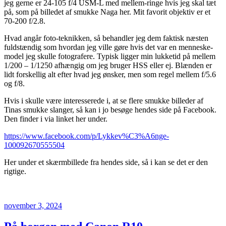
jeg gerne er 24-105 f/4 USM-L med mellem-ringe hvis jeg skal tæt
på, som på billedet af smukke Naga her. Mit favorit objektiv er et
70-200 f/2.8.
Hvad angår foto-teknikken, så behandler jeg dem faktisk næsten
fuldstændig som hvordan jeg ville gøre hvis det var en menneske-
model jeg skulle fotografere. Typisk ligger min lukketid på mellem
1/200 – 1/1250 afhængig om jeg bruger HSS eller ej. Blænden er
lidt forskellig alt efter hvad jeg ønsker, men som regel mellem f/5.6
og f/8.
Hvis i skulle være interesserede i, at se flere smukke billeder af
Tinas smukke slanger, så kan i jo besøge hendes side på Facebook.
Den finder i via linket her under.
https://www.facebook.com/p/Lykkev%C3%A6nge-
100092670555504
Her under et skærmbillede fra hendes side, så i kan se det er den
rigtige.
Udgivet
november 3, 2024
den