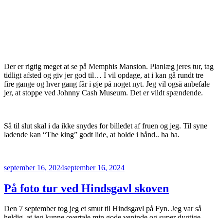
Der er rigtig meget at se på Memphis Mansion. Planlæg jeres tur, tag
tidligt afsted og giv jer god til… I vil opdage, at i kan gå rundt tre
fire gange og hver gang får i øje på noget nyt. Jeg vil også anbefale
jer, at stoppe ved Johnny Cash Museum. Det er vildt spændende.
Så til slut skal i da ikke snydes for billedet af fruen og jeg. Til syne
ladende kan “The king” godt lide, at holde i hånd.. ha ha.
Udgivet
september 16, 2024
september 16, 2024
den
På foto tur ved Hindsgavl skoven
Den 7 september tog jeg et smut til Hindsgavl på Fyn. Jeg var så
heldig, at jeg kunne overtale min gode veninde og super dygtige