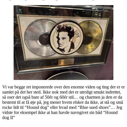
Vi var begge ret imponerede over den enorme viden og ting der er er
samlet på det her sted. Ikke nok med det er utroligt smukt indrettet,
så oser det også bare af 50ér og 60ér stil… og charmen ja den er da
bestemt til at få øje på, jeg mener hvem elsker da ikke, at stå og små
rocke lidt til “Hound dog” eller hvad med “Blue sued shoes”… Jeg
vidste for eksempel ikke at han havde navngivet sin båd “Hound
dog II”