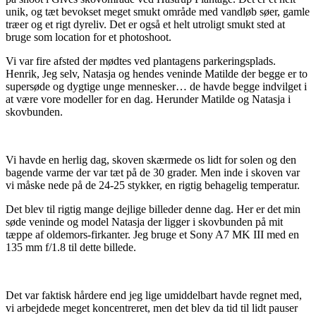
unik, og tæt bevokset meget smukt område med vandløb søer, gamle
træer og et rigt dyreliv. Det er også et helt utroligt smukt sted at
bruge som location for et photoshoot.
Vi var fire afsted der mødtes ved plantagens parkeringsplads.
Henrik, Jeg selv, Natasja og hendes veninde Matilde der begge er to
supersøde og dygtige unge mennesker… de havde begge indvilget i
at være vore modeller for en dag. Herunder Matilde og Natasja i
skovbunden.
Vi havde en herlig dag, skoven skærmede os lidt for solen og den
bagende varme der var tæt på de 30 grader. Men inde i skoven var
vi måske nede på de 24-25 stykker, en rigtig behagelig temperatur.
Det blev til rigtig mange dejlige billeder denne dag. Her er det min
søde veninde og model Natasja der ligger i skovbunden på mit
tæppe af oldemors-firkanter. Jeg bruge et Sony A7 MK III med en
135 mm f/1.8 til dette billede.
Det var faktisk hårdere end jeg lige umiddelbart havde regnet med,
vi arbejdede meget koncentreret, men det blev da tid til lidt pauser