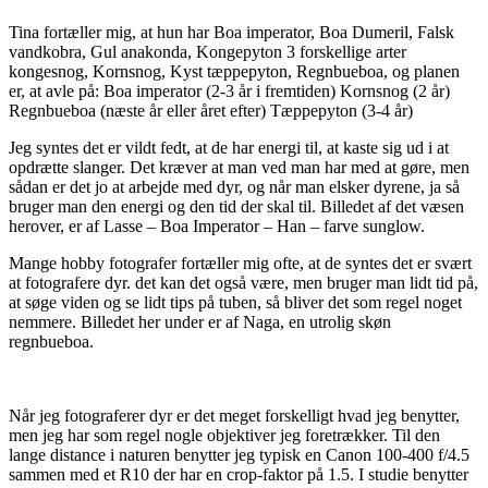
Tina fortæller mig, at hun har Boa imperator, Boa Dumeril, Falsk
vandkobra, Gul anakonda, Kongepyton 3 forskellige arter
kongesnog, Kornsnog, Kyst tæppepyton, Regnbueboa, og planen
er, at avle på: Boa imperator (2-3 år i fremtiden) Kornsnog (2 år)
Regnbueboa (næste år eller året efter) Tæppepyton (3-4 år)
Jeg syntes det er vildt fedt, at de har energi til, at kaste sig ud i at
opdrætte slanger. Det kræver at man ved man har med at gøre, men
sådan er det jo at arbejde med dyr, og når man elsker dyrene, ja så
bruger man den energi og den tid der skal til. Billedet af det væsen
herover, er af Lasse – Boa Imperator – Han – farve sunglow.
Mange hobby fotografer fortæller mig ofte, at de syntes det er svært
at fotografere dyr. det kan det også være, men bruger man lidt tid på,
at søge viden og se lidt tips på tuben, så bliver det som regel noget
nemmere. Billedet her under er af Naga, en utrolig skøn
regnbueboa.
Når jeg fotograferer dyr er det meget forskelligt hvad jeg benytter,
men jeg har som regel nogle objektiver jeg foretrækker. Til den
lange distance i naturen benytter jeg typisk en Canon 100-400 f/4.5
sammen med et R10 der har en crop-faktor på 1.5. I studie benytter