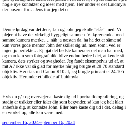
nogle nye kontakter og ideer med hjem. Her under er det Luidmyla
der poserer for… Jens tror jeg det er.
Denne lørdag var det Jens, Jan og John jeg skulle “slås” med. Vi
plejer at have det virkeligt hyggeligt sammen. Vi kører endda med
samme kamera mærke…. nåh ja næsten da, ha ha det er såmænd
kun vores gode mentor John der skiller sig ud, men som i ved er
ingen jo perfekte… Ej pjat det bedste kamera er det man har med,
og man kan som fotograf altid blive endnu bedre i det, at kende sit
kamera, dets styrker og svagheder. Jeg fandt eksempelvis ud af, at
mit A7 ikke var så glad for mørke når jeg brugte et 28-70 standard
objektiv. Her stak mit Canon R10 af, jeg brugte primært et 24-105
objektiv. Herunder et billede af Luidmyla.
Hvis du går og overvejer at kaste dig ud i portrætfotografering, og
stadig er usikker eller føler dig som begynder, så kan jeg helt klart
anbefale dig, at kontakte John. Eller bare kaste dig ud i det, deltag i
en workshop, alle kan være med.
Udgivet
september 16, 2024
september 16, 2024
den