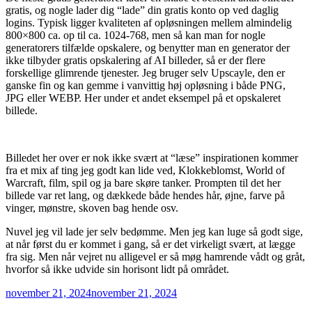
gratis, og nogle lader dig “lade” din gratis konto op ved daglig
logins. Typisk ligger kvaliteten af opløsningen mellem almindelig
800×800 ca. op til ca. 1024-768, men så kan man for nogle
generatorers tilfælde opskalere, og benytter man en generator der
ikke tilbyder gratis opskalering af AI billeder, så er der flere
forskellige glimrende tjenester. Jeg bruger selv Upscayle, den er
ganske fin og kan gemme i vanvittig høj opløsning i både PNG,
JPG eller WEBP. Her under et andet eksempel på et opskaleret
billede.
Billedet her over er nok ikke svært at “læse” inspirationen kommer
fra et mix af ting jeg godt kan lide ved, Klokkeblomst, World of
Warcraft, film, spil og ja bare skøre tanker. Prompten til det her
billede var ret lang, og dækkede både hendes hår, øjne, farve på
vinger, mønstre, skoven bag hende osv.
Nuvel jeg vil lade jer selv bedømme. Men jeg kan luge så godt sige,
at når først du er kommet i gang, så er det virkeligt svært, at lægge
fra sig. Men når vejret nu alligevel er så møg hamrende vådt og gråt,
hvorfor så ikke udvide sin horisont lidt på området.
Udgivet
november 21, 2024
november 21, 2024
den