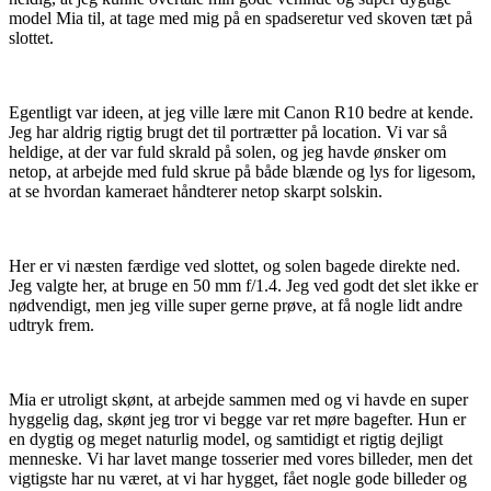
model Mia til, at tage med mig på en spadseretur ved skoven tæt på
slottet.
Egentligt var ideen, at jeg ville lære mit Canon R10 bedre at kende.
Jeg har aldrig rigtig brugt det til portrætter på location. Vi var så
heldige, at der var fuld skrald på solen, og jeg havde ønsker om
netop, at arbejde med fuld skrue på både blænde og lys for ligesom,
at se hvordan kameraet håndterer netop skarpt solskin.
Her er vi næsten færdige ved slottet, og solen bagede direkte ned.
Jeg valgte her, at bruge en 50 mm f/1.4. Jeg ved godt det slet ikke er
nødvendigt, men jeg ville super gerne prøve, at få nogle lidt andre
udtryk frem.
Mia er utroligt skønt, at arbejde sammen med og vi havde en super
hyggelig dag, skønt jeg tror vi begge var ret møre bagefter. Hun er
en dygtig og meget naturlig model, og samtidigt et rigtig dejligt
menneske. Vi har lavet mange tosserier med vores billeder, men det
vigtigste har nu været, at vi har hygget, fået nogle gode billeder og