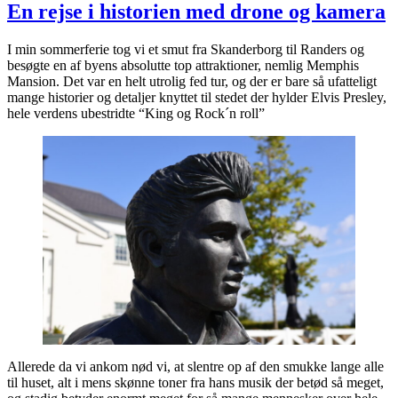
En rejse i historien med drone og kamera
I min sommerferie tog vi et smut fra Skanderborg til Randers og
besøgte en af byens absolutte top attraktioner, nemlig Memphis
Mansion. Det var en helt utrolig fed tur, og der er bare så ufatteligt
mange historier og detaljer knyttet til stedet der hylder Elvis Presley,
hele verdens ubestridte “King og Rock´n roll”
Allerede da vi ankom nød vi, at slentre op af den smukke lange alle
til huset, alt i mens skønne toner fra hans musik der betød så meget,