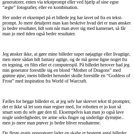
generatorer, enten via tekstprompt eller ved hjælp af sine egne
“ægte” fotografier, eller en kombination.
Her under et eksempel på et billede jeg har lavet ud fra en tekst-
prompt. Jo mere detaljeret man kan beskrive hvad det er man ønsker
jo bedre resultater, lidt som når man øver sig med kameraet, så får
man jo med tiden også bedre resultater.
Jeg ønsker ikke, at gøre mine billeder super nøjagtige eller livagtige,
men mere sådan lidt fantasy agtige, og de må gerne ligne noget fra
en tegning, en film eller et computerspil. På billedet herover bad jeg
min generator forestille sig en blond “Mother of Dragons” med
grønne øjne, mens billedet herunder skulle forestille en “Goddess of
Frost” med inspiration fra World of Warcraft.
Fælles for begge billeder er, at jeg selv har skrevet tekst til prompter,
det er ikke så let som man regner med, for robotten er jo kun så
smart som du selv gør den til. Eksempelvis kan man jo også lave
nogle underligheder, tre arme seks fingre og underlige dyreøjne..
men jo mere man prøver jo bedre bliver resultaterne.
De fleste gratis generatorer lader en skabe et bestemt antal billeder