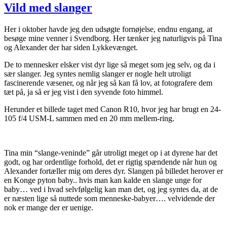
Vild med slanger
Her i oktober havde jeg den udsøgte fornøjelse, endnu engang, at
besøge mine venner i Svendborg. Her tænker jeg naturligvis på Tina
og Alexander der har siden Lykkevænget.
De to mennesker elsker vist dyr lige så meget som jeg selv, og da i
sær slanger. Jeg syntes nemlig slanger er nogle helt utroligt
fascinerende væsener, og når jeg så kan få lov, at fotografere dem
tæt på, ja så er jeg vist i den syvende foto himmel.
Herunder et billede taget med Canon R10, hvor jeg har brugt en 24-
105 f/4 USM-L sammen med en 20 mm mellem-ring.
Tina min “slange-veninde” går utroligt meget op i at dyrene har det
godt, og har ordentlige forhold, det er rigtig spændende når hun og
Alexander fortæller mig om deres dyr. Slangen på billedet herover er
en Konge pyton baby.. hvis man kan kalde en slange unge for
baby… ved i hvad selvfølgelig kan man det, og jeg syntes da, at de
er næsten lige så nuttede som menneske-babyer…. velvidende der
nok er mange der er uenige.