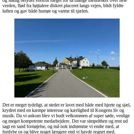
og stadig betyder enormt meget for så mange mennesker over hele
verden, flød fra højtalere diskret placeret langs vejen, blidt fyldte
luften og gav både humør og varme til sjælen.
Det er meget tydeligt, at stedet er lavet med både med hjerte og sjæl,
krydret med en kæmpe interesse og kærlighed til Kongens liv og
musik. Da vi ankom blev vi budt velkommen af super søde, venlige
og meget kompetente medarbejdere. Det var simpelthen og rent ud
sagt en sand fornøjelse, og må nok indrømme vi endte med, at
fordybe os og blive noget længere end vi havde regnet med.