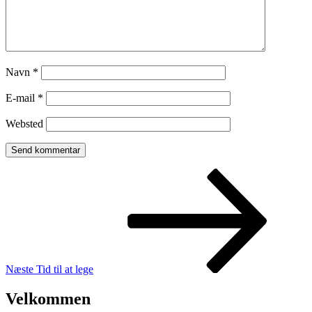
Navn
*
E-mail
*
Websted
Indlægsnavigation
Næste
indlæg
Næste
Tid til at lege
Velkommen