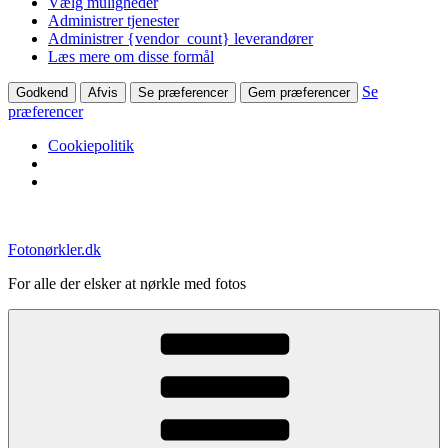
Vælg muligheder
Administrer tjenester
Administrer {vendor_count} leverandører
Læs mere om disse formål
Se
Godkend
Afvis
Se præferencer
Gem præferencer
præferencer
Cookiepolitik
Videre
til
Fotonørkler.dk
indhold
For alle der elsker at nørkle med fotos