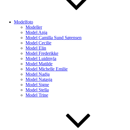
Modelfoto
Modeller
Model Anja
Model Camilla Sund Sørensen
Model Cecilie
Model Elin
Model Frederikke
Model Luidmyla
Model Matilde
Model Michelle Emilie
Model Nadja
Model Natasja
Model Signe
Model Stella
Model Trine