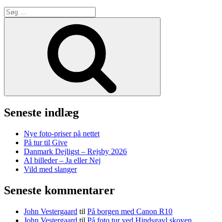
Søg
efter:
Søg
Seneste indlæg
Nye foto-priser på nettet
På tur til Give
Danmark Dejligst – Rejsby 2026
AI billeder – Ja eller Nej
Vild med slanger
Seneste kommentarer
John Vestergaard
til
På borgen med Canon R10
John Vestergaard
til
På foto tur ved Hindsgavl skoven