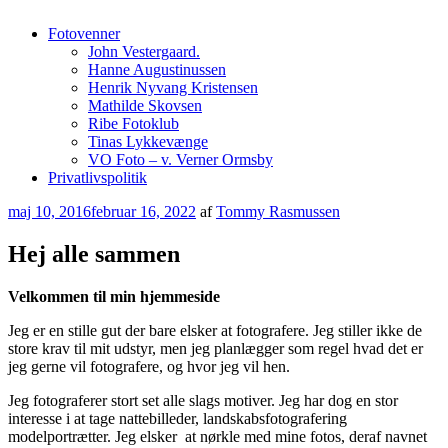
Fotovenner
John Vestergaard.
Hanne Augustinussen
Henrik Nyvang Kristensen
Mathilde Skovsen
Ribe Fotoklub
Tinas Lykkevænge
VO Foto – v. Verner Ormsby
Privatlivspolitik
Udgivet
maj 10, 2016
februar 16, 2022
af
Tommy Rasmussen
den
Hej alle sammen
Velkommen til min hjemmeside
Jeg er en stille gut der bare elsker at fotografere. Jeg stiller ikke de
store krav til mit udstyr, men jeg planlægger som regel hvad det er
jeg gerne vil fotografere, og hvor jeg vil hen.
Jeg fotograferer stort set alle slags motiver. Jeg har dog en stor
interesse i at tage nattebilleder, landskabsfotografering
modelportrætter. Jeg elsker at nørkle med mine fotos, deraf navnet