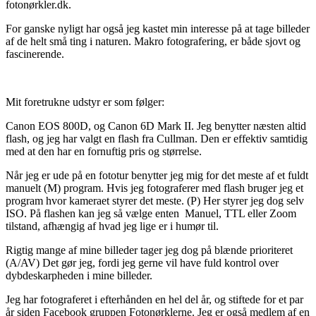
fotonørkler.dk.
For ganske nyligt har også jeg kastet min interesse på at tage billeder
af de helt små ting i naturen. Makro fotografering, er både sjovt og
fascinerende.
Mit foretrukne udstyr er som følger:
Canon EOS 800D, og Canon 6D Mark II. Jeg benytter næsten altid
flash, og jeg har valgt en flash fra Cullman. Den er effektiv samtidig
med at den har en fornuftig pris og størrelse.
Når jeg er ude på en fototur benytter jeg mig for det meste af et fuldt
manuelt (M) program. Hvis jeg fotograferer med flash bruger jeg et
program hvor kameraet styrer det meste. (P) Her styrer jeg dog selv
ISO. På flashen kan jeg så vælge enten Manuel, TTL eller Zoom
tilstand, afhængig af hvad jeg lige er i humør til.
Rigtig mange af mine billeder tager jeg dog på blænde prioriteret
(A/AV) Det gør jeg, fordi jeg gerne vil have fuld kontrol over
dybdeskarpheden i mine billeder.
Jeg har fotograferet i efterhånden en hel del år, og stiftede for et par
år siden Facebook gruppen Fotonørklerne. Jeg er også medlem af en